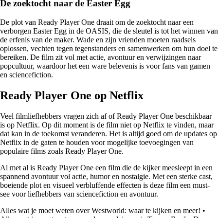
De zoektocht naar de Easter Egg
De plot van Ready Player One draait om de zoektocht naar een
verborgen Easter Egg in de OASIS, die de sleutel is tot het winnen van
de erfenis van de maker. Wade en zijn vrienden moeten raadsels
oplossen, vechten tegen tegenstanders en samenwerken om hun doel te
bereiken. De film zit vol met actie, avontuur en verwijzingen naar
popcultuur, waardoor het een ware belevenis is voor fans van gamen
en sciencefiction.
Ready Player One op Netflix
Veel filmliefhebbers vragen zich af of Ready Player One beschikbaar
is op Netflix. Op dit moment is de film niet op Netflix te vinden, maar
dat kan in de toekomst veranderen. Het is altijd goed om de updates op
Netflix in de gaten te houden voor mogelijke toevoegingen van
populaire films zoals Ready Player One.
Al met al is Ready Player One een film die de kijker meesleept in een
spannend avontuur vol actie, humor en nostalgie. Met een sterke cast,
boeiende plot en visueel verbluffende effecten is deze film een must-
see voor liefhebbers van sciencefiction en avontuur.
Alles wat je moet weten over Westworld: waar te kijken en meer!
•