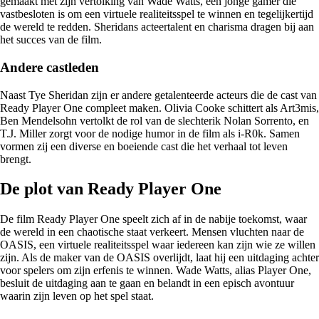
gemaakt met zijn vertolking van Wade Watts, een jonge gamer die
vastbesloten is om een virtuele realiteitsspel te winnen en tegelijkertijd
de wereld te redden. Sheridans acteertalent en charisma dragen bij aan
het succes van de film.
Andere castleden
Naast Tye Sheridan zijn er andere getalenteerde acteurs die de cast van
Ready Player One compleet maken. Olivia Cooke schittert als Art3mis,
Ben Mendelsohn vertolkt de rol van de slechterik Nolan Sorrento, en
T.J. Miller zorgt voor de nodige humor in de film als i-R0k. Samen
vormen zij een diverse en boeiende cast die het verhaal tot leven
brengt.
De plot van Ready Player One
De film Ready Player One speelt zich af in de nabije toekomst, waar
de wereld in een chaotische staat verkeert. Mensen vluchten naar de
OASIS, een virtuele realiteitsspel waar iedereen kan zijn wie ze willen
zijn. Als de maker van de OASIS overlijdt, laat hij een uitdaging achter
voor spelers om zijn erfenis te winnen. Wade Watts, alias Player One,
besluit de uitdaging aan te gaan en belandt in een episch avontuur
waarin zijn leven op het spel staat.