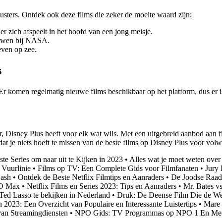
usters. Ontdek ook deze films die zeker de moeite waard zijn:
r zich afspeelt in het hoofd van een jong meisje.
rouwen bij NASA.
even op zee.
s
 komen regelmatig nieuwe films beschikbaar op het platform, dus er is 
, Disney Plus heeft voor elk wat wils. Met een uitgebreid aanbod aan film
dat je niets hoeft te missen van de beste films op Disney Plus voor vol
te Series om naar uit te Kijken in 2023
•
Alles wat je moet weten ove
 Vuurlinie
•
Films op TV: Een Complete Gids voor Filmfanaten
•
Jury 
Cash
•
Ontdek de Beste Netflix Filmtips en Aanraders
•
De Joodse Raad 
BO Max
•
Netflix Films en Series 2023: Tips en Aanraders
•
Mr. Bates v
Ted Lasso te bekijken in Nederland
•
Druk: De Deense Film Die de We
 2023: Een Overzicht van Populaire en Interessante Luistertips
•
Mare 
van Streamingdiensten
•
NPO Gids: TV Programmas op NPO 1 En Me