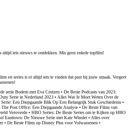
altijd iets nieuws te ontdekken. Mis geen enkele topfilm!
s en series is er altijd iets te vinden dat past bij jouw smaak. Vergeet
wassenen!
r de serie Bodem met Eva Crutzen
•
De Beste Podcasts van 2023:
Duty Serie in Nederland 2023
•
Alles Wat Je Moet Weten Over de
Serie: Een Diepgaande Blik Op Een Belangrijk Stuk Geschiedenis
•
s The Post Office: Een Diepgaande Analyse
•
De Beste Films van
reld Veroverde
•
HBO Series: De Beste Series om te Kijken op HBO
of Easttown: De Nieuwe Serie met Kate Winslet
•
Alles over
er
•
De Beste Films op Disney Plus voor Volwassenen
•