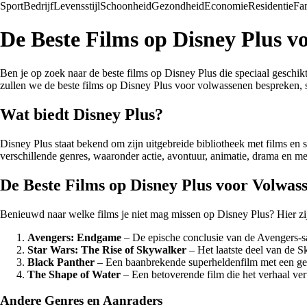
Sport
Bedrijf
Levensstijl
Schoonheid
Gezondheid
Economie
Residentie
Fa
De Beste Films op Disney Plus v
Ben je op zoek naar de beste films op Disney Plus die speciaal geschik
zullen we de beste films op Disney Plus voor volwassenen bespreken, s
Wat biedt Disney Plus?
Disney Plus staat bekend om zijn uitgebreide bibliotheek met films en s
verschillende genres, waaronder actie, avontuur, animatie, drama en me
De Beste Films op Disney Plus voor Volwas
Benieuwd naar welke films je niet mag missen op Disney Plus? Hier zijn
Avengers: Endgame
– De epische conclusie van de Avengers-sa
Star Wars: The Rise of Skywalker
– Het laatste deel van de S
Black Panther
– Een baanbrekende superheldenfilm met een gew
The Shape of Water
– Een betoverende film die het verhaal ver
Andere Genres en Aanraders