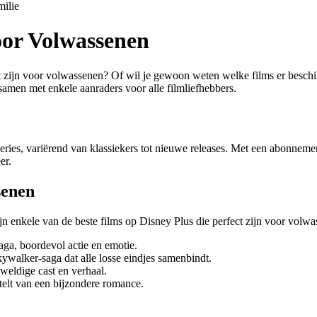
milie
oor Volwassenen
t zijn voor volwassenen? Of wil je gewoon weten welke films er beschik
amen met enkele aanraders voor alle filmliefhebbers.
eries, variërend van klassiekers tot nieuwe releases. Met een abonnemen
er.
senen
 enkele van de beste films op Disney Plus die perfect zijn voor volwas
ga, boordevol actie en emotie.
kywalker-saga dat alle losse eindjes samenbindt.
eldige cast en verhaal.
telt van een bijzondere romance.