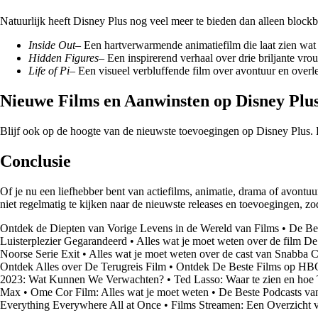
Natuurlijk heeft Disney Plus nog veel meer te bieden dan alleen blockb
Inside Out
– Een hartverwarmende animatiefilm die laat zien wat e
Hidden Figures
– Een inspirerend verhaal over drie briljante v
Life of Pi
– Een visueel verbluffende film over avontuur en overl
Nieuwe Films en Aanwinsten op Disney Plu
Blijf ook op de hoogte van de nieuwste toevoegingen op Disney Plus. Er
Conclusie
Of je nu een liefhebber bent van actiefilms, animatie, drama of avontuur
niet regelmatig te kijken naar de nieuwste releases en toevoegingen, zo
Ontdek de Diepten van Vorige Levens in de Wereld van Films
•
De Bes
Luisterplezier Gegarandeerd
•
Alles wat je moet weten over de film De
Noorse Serie Exit
•
Alles wat je moet weten over de cast van Snabba 
Ontdek Alles over De Terugreis Film
•
Ontdek De Beste Films op H
2023: Wat Kunnen We Verwachten?
•
Ted Lasso: Waar te zien en hoe 
Max
•
Ome Cor Film: Alles wat je moet weten
•
De Beste Podcasts van
Everything Everywhere All at Once
•
Films Streamen: Een Overzicht 