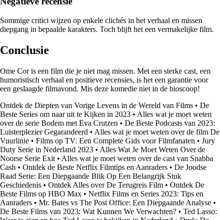
Negatieve recensie
Sommige critici wijzen op enkele clichés in het verhaal en missen
diepgang in bepaalde karakters. Toch blijft het een vermakelijke film.
Conclusie
Ome Cor is een film die je niet mag missen. Met een sterke cast, een
humoristisch verhaal en positieve recensies, is het een garantie voor
een geslaagde filmavond. Mis deze komedie niet in de bioscoop!
Ontdek de Diepten van Vorige Levens in de Wereld van Films
•
De
Beste Series om naar uit te Kijken in 2023
•
Alles wat je moet weten
over de serie Bodem met Eva Crutzen
•
De Beste Podcasts van 2023:
Luisterplezier Gegarandeerd
•
Alles wat je moet weten over de film De
Vuurlinie
•
Films op TV: Een Complete Gids voor Filmfanaten
•
Jury
Duty Serie in Nederland 2023
•
Alles Wat Je Moet Weten Over de
Noorse Serie Exit
•
Alles wat je moet weten over de cast van Snabba
Cash
•
Ontdek de Beste Netflix Filmtips en Aanraders
•
De Joodse
Raad Serie: Een Diepgaande Blik Op Een Belangrijk Stuk
Geschiedenis
•
Ontdek Alles over De Terugreis Film
•
Ontdek De
Beste Films op HBO Max
•
Netflix Films en Series 2023: Tips en
Aanraders
•
Mr. Bates vs The Post Office: Een Diepgaande Analyse
•
De Beste Films van 2023: Wat Kunnen We Verwachten?
•
Ted Lasso: